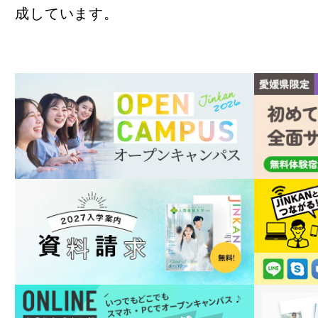
（松山道
成しています。
子どもと
ー
オープン
資料請求
受験生
一般・
企業の
卒業生
在学生
高校関