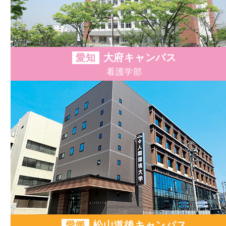
総合心理
総合心理
総合犯罪
総合環境
大府キャンパス
愛知
フィール
看護学部
総合環境
環境情報
松山看護
大学院 
究科
大学院 
卒業生ME
入試情報
令和9年度
アドミッ
松山道後キャンパス
愛媛