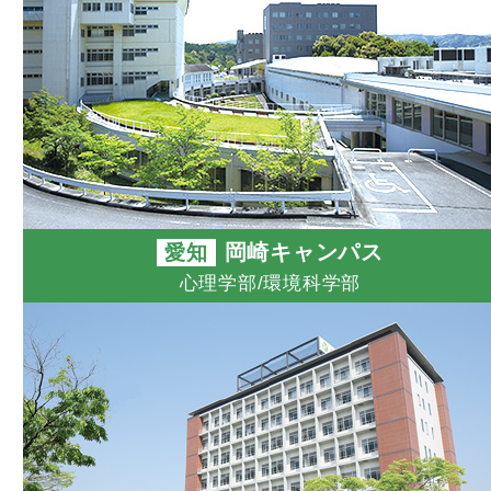
心理学部
心理学部
環境科学
フィール
環境科学
人間・動
2027年4月開設
環境科学
環境デー
岡崎キャンパス
愛知
科
心理学部/環境科学部
2027年4月学
看護学部
大学院 
大学院 
愛媛
総合心理