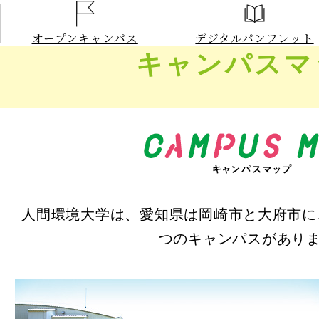
オープンキャンパス
デジタルパンフレット
NEWS
キャンパスマ
大学案内
学長あい
建学の精
大学の特
3つのポ
情報公開
大学デー
人間環境大学は、愛知県は岡崎市と大府市に
交通アク
つのキャンパスがあり
学部／
大
学部／大
愛知