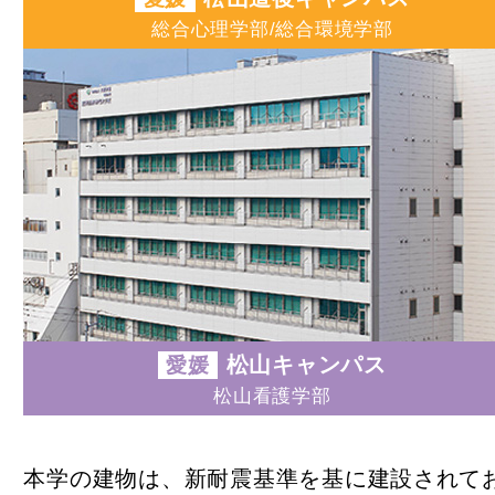
令和9年度
総合心理学部/総合環境学部
令和9年度
令和8年度
学費・奨
入試要項
大学生活
キャンパ
心理学部 
附属施設
臨床心理
松山キャンパス
愛媛
人間環境
松山看護学部
附属図書
人間環境
こころの
本学の建物は、新耐震基準を基に建設されてお