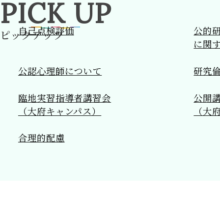
PICK
UP
自己点検評価
公的
ピックアップ
アクセ
に関
自己点
公認心理師について
研究
デジ
臨地実習指導者講習会
公開
ンフレ
（大府キャンパス）
（大
合理的配慮